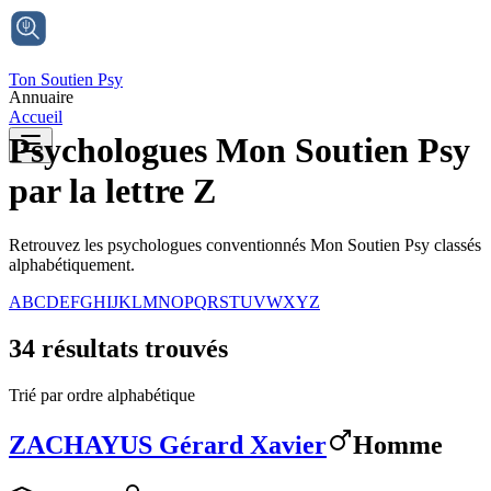
Ton Soutien Psy
Annuaire
Accueil
Psychologues Mon Soutien Psy
par
la lettre Z
Retrouvez les psychologues conventionnés Mon Soutien Psy classés
alphabétiquement.
A
B
C
D
E
F
G
H
I
J
K
L
M
N
O
P
Q
R
S
T
U
V
W
X
Y
Z
34
résultat
s
trouvé
s
Trié par ordre alphabétique
ZACHAYUS
Gérard Xavier
Homme