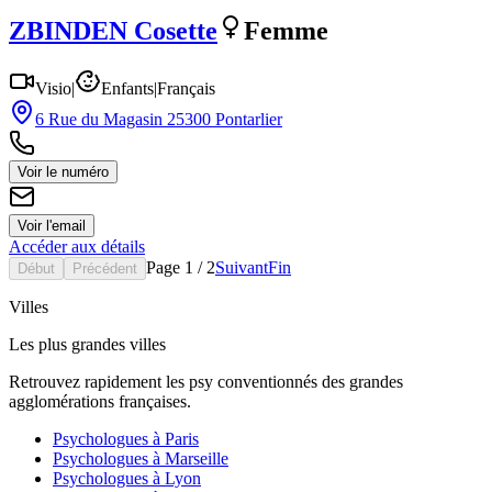
ZBINDEN
Cosette
Femme
Visio
|
Enfants
|
Français
6 Rue du Magasin 25300 Pontarlier
Voir le numéro
Voir l'email
Accéder aux détails
Page
1
/
2
Suivant
Fin
Début
Précédent
Villes
Les plus grandes villes
Retrouvez rapidement les psy conventionnés des grandes
agglomérations françaises.
Psychologues à
Paris
Psychologues à
Marseille
Psychologues à
Lyon