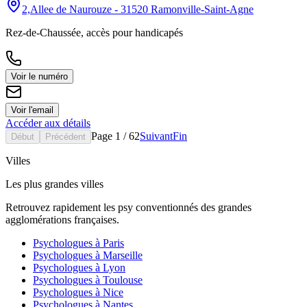
2,Allee de Naurouze - 31520 Ramonville-Saint-Agne
Rez-de-Chaussée, accès pour handicapés
Voir le numéro
Voir l'email
Accéder aux détails
Page
1
/
62
Suivant
Fin
Début
Précédent
Villes
Les plus grandes villes
Retrouvez rapidement les psy conventionnés des grandes
agglomérations françaises.
Psychologues à
Paris
Psychologues à
Marseille
Psychologues à
Lyon
Psychologues à
Toulouse
Psychologues à
Nice
Psychologues à
Nantes