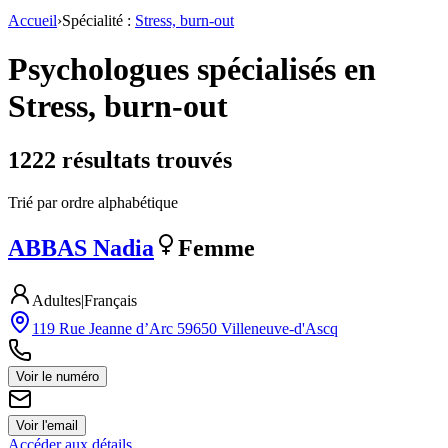
Accueil
›
Spécialité :
Stress, burn-out
Psychologues spécialisés en
Stress, burn-out
1222
résultat
s
trouvé
s
Trié par ordre alphabétique
ABBAS
Nadia
Femme
Adultes
|
Français
119 Rue Jeanne d’Arc 59650 Villeneuve-d'Ascq
Voir le numéro
Voir l'email
Accéder aux détails