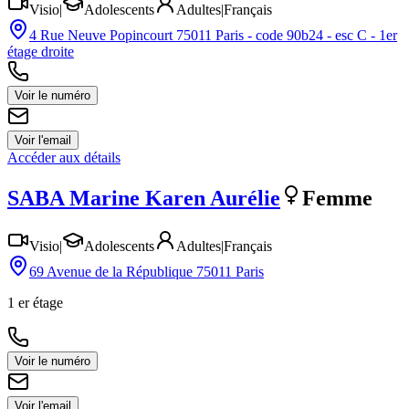
Visio
|
Adolescents
Adultes
|
Français
4 Rue Neuve Popincourt 75011 Paris - code 90b24 - esc C - 1er
étage droite
Voir le numéro
Voir l'email
Accéder aux détails
SABA
Marine Karen Aurélie
Femme
Visio
|
Adolescents
Adultes
|
Français
69 Avenue de la République 75011 Paris
1 er étage
Voir le numéro
Voir l'email