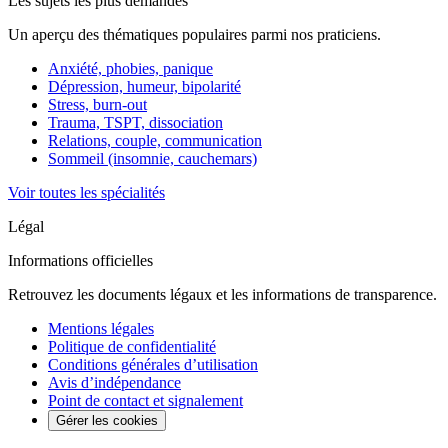
Les sujets les plus demandés
Un aperçu des thématiques populaires parmi nos praticiens.
Anxiété, phobies, panique
Dépression, humeur, bipolarité
Stress, burn-out
Trauma, TSPT, dissociation
Relations, couple, communication
Sommeil (insomnie, cauchemars)
Voir toutes les spécialités
Légal
Informations officielles
Retrouvez les documents légaux et les informations de transparence.
Mentions légales
Politique de confidentialité
Conditions générales d’utilisation
Avis d’indépendance
Point de contact et signalement
Gérer les cookies