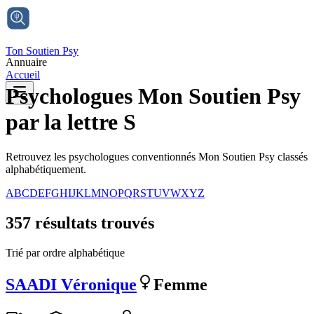
Ton Soutien Psy
Annuaire
Accueil
Psychologues Mon Soutien Psy
par
la lettre S
Retrouvez les psychologues conventionnés Mon Soutien Psy classés
alphabétiquement.
A
B
C
D
E
F
G
H
I
J
K
L
M
N
O
P
Q
R
S
T
U
V
W
X
Y
Z
357
résultat
s
trouvé
s
Trié par ordre alphabétique
SAADI
Véronique
Femme