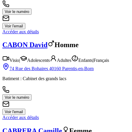
Voir le numéro
Voir l'email
Accéder aux détails
CABON
David
Homme
Visio
|
Adolescents
Adultes
Enfants
|
Français
74 Rue des Bohaires 40160 Parentis-en-Born
Batiment : Cabinet des grands lacs
Voir le numéro
Voir l'email
Accéder aux détails
CABRERA
Camille
Femme