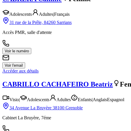
Adolescents
Adultes
|
Français
31 rue de la Prêle, 84260 Sarrians
Accès PMR, salle d'attente
Voir le numéro
Voir l'email
Accéder aux détails
CABRILLO CACHAFEIRO
Beatriz
Fe
Visio
|
Adolescents
Adultes
Enfants
|
Anglais
Espagnol
34 Avenue La Bruyère 38100 Grenoble
Cabinet La Bruyère, 7éme