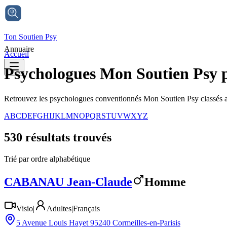
Ton Soutien Psy
Annuaire
Accueil
Psychologues Mon Soutien Psy 
Retrouvez les psychologues conventionnés Mon Soutien Psy classés 
A
B
C
D
E
F
G
H
I
J
K
L
M
N
O
P
Q
R
S
T
U
V
W
X
Y
Z
530
résultat
s
trouvé
s
Trié par ordre alphabétique
CABANAU
Jean-Claude
Homme
Visio
|
Adultes
|
Français
5 Avenue Louis Hayet 95240 Cormeilles-en-Parisis