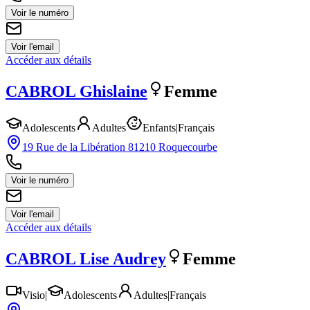
Voir le numéro
Voir l'email
Accéder aux détails
CABROL
Ghislaine
Femme
Adolescents
Adultes
Enfants
|
Français
19 Rue de la Libération 81210 Roquecourbe
Voir le numéro
Voir l'email
Accéder aux détails
CABROL
Lise Audrey
Femme
Visio
|
Adolescents
Adultes
|
Français