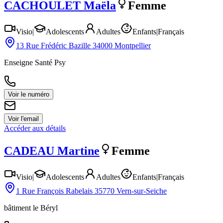
CACHOULET
Maëla
Femme
Visio
|
Adolescents
Adultes
Enfants
|
Français
13 Rue Frédéric Bazille 34000 Montpellier
Enseigne Santé Psy
Voir le numéro
Voir l'email
Accéder aux détails
CADEAU
Martine
Femme
Visio
|
Adolescents
Adultes
Enfants
|
Français
1 Rue François Rabelais 35770 Vern-sur-Seiche
bâtiment le Béryl