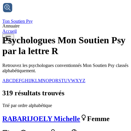
Ton Soutien Psy
Annuaire
Accueil
Psychologues Mon Soutien Psy
par
la lettre R
Retrouvez les psychologues conventionnés Mon Soutien Psy classés
alphabétiquement.
A
B
C
D
E
F
G
H
I
J
K
L
M
N
O
P
Q
R
S
T
U
V
W
X
Y
Z
319
résultat
s
trouvé
s
Trié par ordre alphabétique
RABARIJOELY
Michelle
Femme