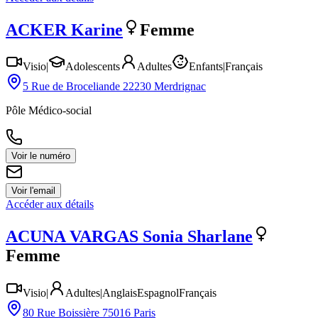
ACKER
Karine
Femme
Visio
|
Adolescents
Adultes
Enfants
|
Français
5 Rue de Broceliande 22230 Merdrignac
Pôle Médico-social
Voir le numéro
Voir l'email
Accéder aux détails
ACUNA VARGAS
Sonia Sharlane
Femme
Visio
|
Adultes
|
Anglais
Espagnol
Français
80 Rue Boissière 75016 Paris