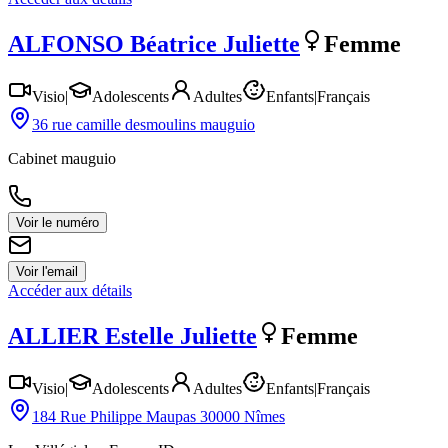
ALFONSO
Béatrice Juliette
Femme
Visio
|
Adolescents
Adultes
Enfants
|
Français
36 rue camille desmoulins mauguio
Cabinet mauguio
Voir le numéro
Voir l'email
Accéder aux détails
ALLIER
Estelle Juliette
Femme
Visio
|
Adolescents
Adultes
Enfants
|
Français
184 Rue Philippe Maupas 30000 Nîmes