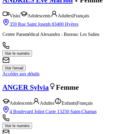
ANDRIES
Eve Marion
Femme
Visio
|
Adolescents
Adultes
|
Français
359 Rue Saint Joseph 83400 Hyères
Centre Paramédical Alexandra - Bureau: Les Salins
Voir le numéro
Voir l'email
Accéder aux détails
ANGER
Sylvia
Femme
Adolescents
Adultes
Enfants
|
Français
4 Boulevard Joliot Curie 13250 Saint-Chamas
Voir le numéro