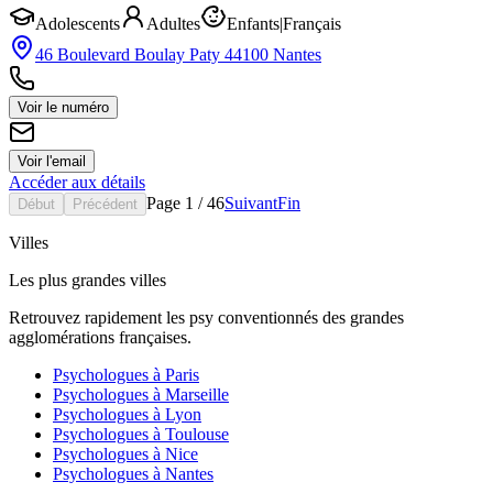
Adolescents
Adultes
Enfants
|
Français
46 Boulevard Boulay Paty 44100 Nantes
Voir le numéro
Voir l'email
Accéder aux détails
Page
1
/
46
Suivant
Fin
Début
Précédent
Villes
Les plus grandes villes
Retrouvez rapidement les psy conventionnés des grandes
agglomérations françaises.
Psychologues à
Paris
Psychologues à
Marseille
Psychologues à
Lyon
Psychologues à
Toulouse
Psychologues à
Nice
Psychologues à
Nantes