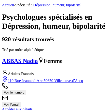
Accueil
›
Spécialité :
Dépression, humeur, bipolarité
Psychologues spécialisés en
Dépression, humeur, bipolarité
920
résultat
s
trouvé
s
Trié par ordre alphabétique
ABBAS
Nadia
Femme
Adultes
|
Français
119 Rue Jeanne d’Arc 59650 Villeneuve-d'Ascq
Voir le numéro
Voir l'email
Accéder aux détails