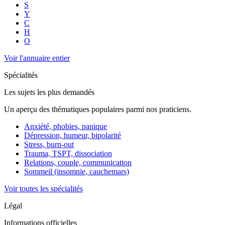
S
Y
C
H
O
Voir l'annuaire entier
Spécialités
Les sujets les plus demandés
Un aperçu des thématiques populaires parmi nos praticiens.
Anxiété, phobies, panique
Dépression, humeur, bipolarité
Stress, burn-out
Trauma, TSPT, dissociation
Relations, couple, communication
Sommeil (insomnie, cauchemars)
Voir toutes les spécialités
Légal
Informations officielles