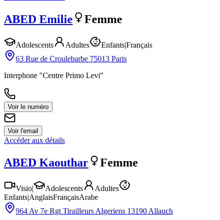
ABED
Emilie
Femme
Adolescents
Adultes
Enfants
|
Français
63 Rue de Croulebarbe 75013 Paris
Interphone "Centre Primo Levi"
Voir le numéro
Voir l'email
Accéder aux détails
ABED
Kaouthar
Femme
Visio
|
Adolescents
Adultes
Enfants
|
Anglais
Français
Arabe
964 Av 7e Rgt Tirailleurs Algeriens 13190 Allauch