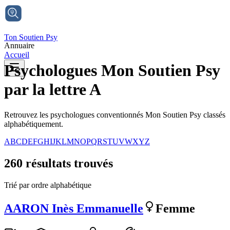
Ton Soutien Psy
Annuaire
Accueil
Psychologues Mon Soutien Psy
par
la lettre A
Retrouvez les psychologues conventionnés Mon Soutien Psy classés
alphabétiquement.
A
B
C
D
E
F
G
H
I
J
K
L
M
N
O
P
Q
R
S
T
U
V
W
X
Y
Z
260
résultat
s
trouvé
s
Trié par ordre alphabétique
AARON
Inès Emmanuelle
Femme