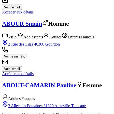
Voir l'email
Accéder aux détails
ABOUR
Smain
Homme
Visio
|
Adolescents
Adultes
Enfants
|
Français
2 Rue des Lilas 46300 Gourdon
Voir le numéro
Voir l'email
Accéder aux détails
ABOUT-CAMARIN
Pauline
Femme
Adultes
|
Français
3 Allée des Fontaines 31320 Auzeville-Tolosane