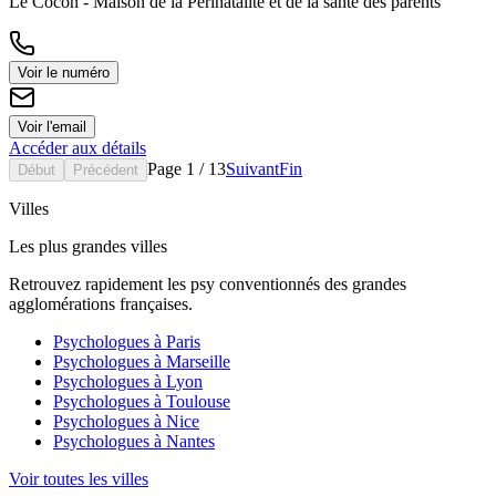
Le Cocon - Maison de la Périnatalité et de la santé des parents
Voir le numéro
Voir l'email
Accéder aux détails
Page
1
/
13
Suivant
Fin
Début
Précédent
Villes
Les plus grandes villes
Retrouvez rapidement les psy conventionnés des grandes
agglomérations françaises.
Psychologues à
Paris
Psychologues à
Marseille
Psychologues à
Lyon
Psychologues à
Toulouse
Psychologues à
Nice
Psychologues à
Nantes
Voir toutes les villes