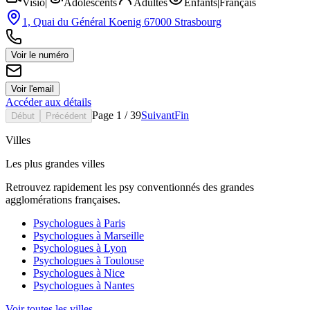
Visio
|
Adolescents
Adultes
Enfants
|
Français
1, Quai du Général Koenig 67000 Strasbourg
Voir le numéro
Voir l'email
Accéder aux détails
Page
1
/
39
Suivant
Fin
Début
Précédent
Villes
Les plus grandes villes
Retrouvez rapidement les psy conventionnés des grandes
agglomérations françaises.
Psychologues à
Paris
Psychologues à
Marseille
Psychologues à
Lyon
Psychologues à
Toulouse
Psychologues à
Nice
Psychologues à
Nantes
Voir toutes les villes