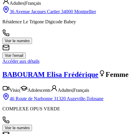
Adultes
|
Français
36 Avenue Jacques Cartier 34000 Montpellier
Résidence Le Trigone Digicode Babey
Voir le numéro
Voir l'email
Accéder aux détails
BABOURAM
Elisa Frédérique
Femme
Visio
|
Adolescents
Adultes
|
Français
46 Route de Narbonne 31320 Auzeville-Tolosane
COMPLEXE OPUS VERDE
Voir le numéro