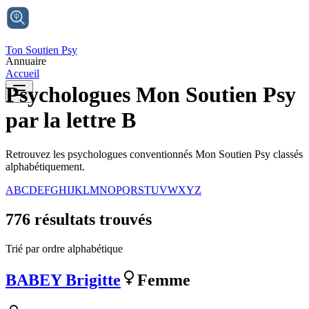
Ton Soutien Psy
Annuaire
Accueil
Psychologues Mon Soutien Psy
par
la lettre B
Retrouvez les psychologues conventionnés Mon Soutien Psy classés
alphabétiquement.
A
B
C
D
E
F
G
H
I
J
K
L
M
N
O
P
Q
R
S
T
U
V
W
X
Y
Z
776
résultat
s
trouvé
s
Trié par ordre alphabétique
BABEY
Brigitte
Femme