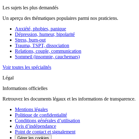
Les sujets les plus demandés
Un aperçu des thématiques populaires parmi nos praticiens.
Anxiété, phobies, panique
Dépression, humeur, bipolarité
Stress, burn-out
Trauma, TSPT, dissociation
Relations, couple, communication
Sommeil (insomnie, cauchemars)
Voir toutes les spécialités
Légal
Informations officielles
Retrouvez les documents légaux et les informations de transparence.
Mentions légales
Politique de confidentialité
Conditions générales d’utilisation
Avis d’indépendance
Point de contact et signalement
Gérer les cookies