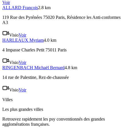
Voir
ALLARD
François
2.8 km
119 Rue des Pyrénées 75020 Paris
, Résidence les Anti-conformes
A3
Visio
Voir
HARLEAUX
Myriam
4.0 km
4 Impasse Charles Petit 75011 Paris
Visio
Voir
RINGENBACH
Michaël Bernard
4.8 km
14 rue de Palestine
, Rez-de-chaussée
Visio
Voir
Villes
Les plus grandes villes
Retrouvez rapidement les psy conventionnés des grandes
agglomérations françaises.