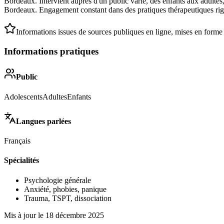
Bordeaux. Intervient auprès d'un public varié, des enfants aux adulte
Bordeaux. Engagement constant dans des pratiques thérapeutiques rigo
Informations issues de sources publiques en ligne, mises en forme
Informations pratiques
Public
Adolescents
Adultes
Enfants
Langues parlées
Français
Spécialités
Psychologie générale
Anxiété, phobies, panique
Trauma, TSPT, dissociation
Mis à jour le
18 décembre 2025