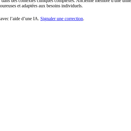
s, dans des contextes cliniques complexes. Ancienne membre d'une unité
ureuses et adaptées aux besoins individuels.
 avec l’aide d’une IA.
Signaler une correction
.