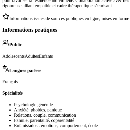
pour favoriser la résilience individuelle. Collaboration active avec d
rigoureuse alliant empathie et cadre thérapeutique sécurisant.
Informations issues de sources publiques en ligne, mises en forme
Informations pratiques
Public
Adolescents
Adultes
Enfants
Langues parlées
Français
Spécialités
Psychologie générale
Anxiété, phobies, panique
Relations, couple, communication
Famille, parentalité, coparentalité
Enfants/ados : émotions, comportement, école