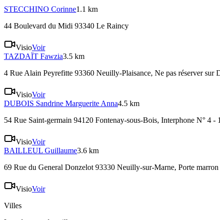
STECCHINO
Corinne
1.1 km
44 Boulevard du Midi 93340 Le Raincy
Visio
Voir
TAZDAÏT
Fawzia
3.5 km
4 Rue Alain Peyrefitte 93360 Neuilly-Plaisance
, Ne pas réserver sur 
Visio
Voir
DUBOIS
Sandrine Marguerite Anna
4.5 km
54 Rue Saint-germain 94120 Fontenay-sous-Bois
, Interphone N° 4 - 
Visio
Voir
BAILLEUL
Guillaume
3.6 km
69 Rue du General Donzelot 93330 Neuilly-sur-Marne
, Porte marron
Visio
Voir
Villes