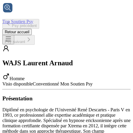
Ton Soutien Psy
Psy précédent
Accueil
Retour accueil
Psy suivant
WAJS
Laurent Arnaud
Homme
Visio disponible
Conventionné Mon Soutien Psy
Présentation
Diplômé en psychologie de l'Université René Descartes - Paris V en
1993, ce professionnel allie expertise académique et pratique
clinique approfondie. Spécialisé en hypnose ericksonienne après une
formation certifiante dispensée par Xtrema en 2012, il intègre cette
méthode dans son approche thérapeutique. Son champ