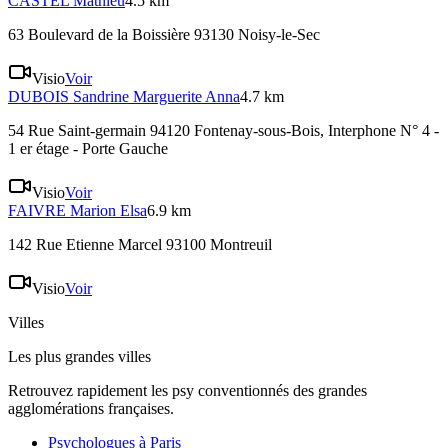
CASTEL
Mathieu
4.5 km
63 Boulevard de la Boissière 93130 Noisy-le-Sec
Visio
Voir
DUBOIS
Sandrine Marguerite Anna
4.7 km
54 Rue Saint-germain 94120 Fontenay-sous-Bois
, Interphone N° 4 -
1 er étage - Porte Gauche
Visio
Voir
FAIVRE
Marion Elsa
6.9 km
142 Rue Etienne Marcel 93100 Montreuil
Visio
Voir
Villes
Les plus grandes villes
Retrouvez rapidement les psy conventionnés des grandes
agglomérations françaises.
Psychologues à
Paris