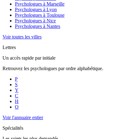
Psychologues à
Marseille
Psychologues à
Lyon
Psychologues à
Toulouse
Psychologues à
Nice
Psychologues à
Nantes
Voir toutes les villes
Lettres
Un accès rapide par initiale
Retrouvez les psychologues par ordre alphabétique.
P
S
Y
C
H
O
Voir l'annuaire entier
Spécialités
Les sujets les plus demandés