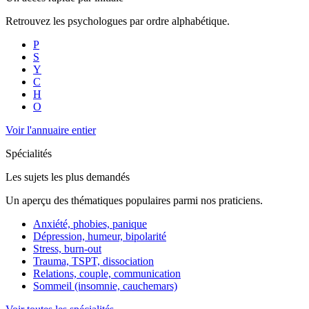
Retrouvez les psychologues par ordre alphabétique.
P
S
Y
C
H
O
Voir l'annuaire entier
Spécialités
Les sujets les plus demandés
Un aperçu des thématiques populaires parmi nos praticiens.
Anxiété, phobies, panique
Dépression, humeur, bipolarité
Stress, burn-out
Trauma, TSPT, dissociation
Relations, couple, communication
Sommeil (insomnie, cauchemars)