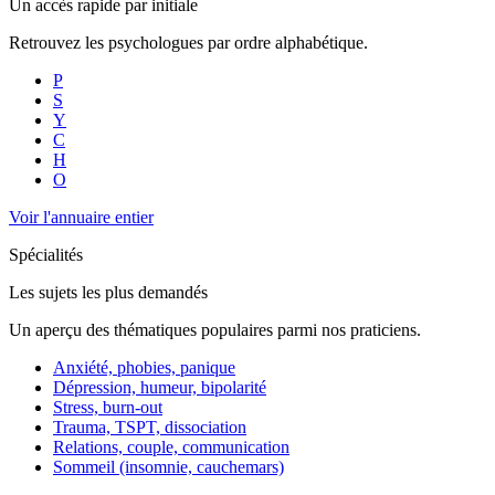
Un accès rapide par initiale
Retrouvez les psychologues par ordre alphabétique.
P
S
Y
C
H
O
Voir l'annuaire entier
Spécialités
Les sujets les plus demandés
Un aperçu des thématiques populaires parmi nos praticiens.
Anxiété, phobies, panique
Dépression, humeur, bipolarité
Stress, burn-out
Trauma, TSPT, dissociation
Relations, couple, communication
Sommeil (insomnie, cauchemars)