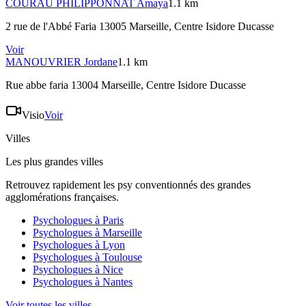
COURAU PHILIPPONNAT
Amaya
1.1 km
2 rue de l'Abbé Faria 13005 Marseille
, Centre Isidore Ducasse
Voir
MANOUVRIER
Jordane
1.1 km
Rue abbe faria 13004 Marseille
, Centre Isidore Ducasse
Visio
Voir
Villes
Les plus grandes villes
Retrouvez rapidement les psy conventionnés des grandes
agglomérations françaises.
Psychologues à
Paris
Psychologues à
Marseille
Psychologues à
Lyon
Psychologues à
Toulouse
Psychologues à
Nice
Psychologues à
Nantes
Voir toutes les villes