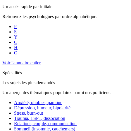
Un accès rapide par initiale
Retrouvez les psychologues par ordre alphabétique.
P
S
Y
C
H
O
Voir l'annuaire entier
Spécialités
Les sujets les plus demandés
Un aperçu des thématiques populaires parmi nos praticiens.
Anxiété, phobies, panique
Dépression, humeur, bipolarité
Stress, burn-out
Trauma, TSPT, dissociation
Relations, couple, communication
Sommeil (insomnie, cauchemars)