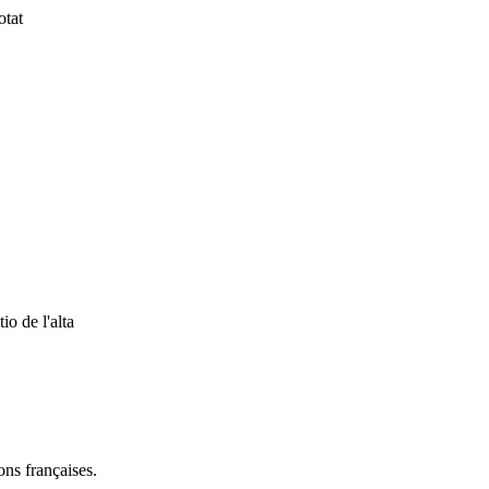
otat
io de l'alta
ns françaises.