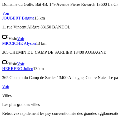
Domaine du Golfe, Bât 4B, 149 Avenue Pierre Rovarch 13600 La Ci
Voir
JOUBERT
Brigitte
13 km
11 rue Vincent Allègre 83150 BANDOL
Visio
Voir
MICCICHE
Alyson
13 km
365 CHEMIN DU CAMP DE SARLIER 13400 AUBAGNE
Visio
Voir
HERRERO
Julien
13 km
365 Chemin du Camp de Sarlier 13400 Aubagne
, Centre Natea Le pat
Voir
Villes
Les plus grandes villes
Retrouvez rapidement les psy conventionnés des grandes agglomératio