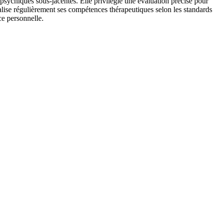
sychiques sous-jacentes. Elle privilégie une évaluation précise pour
alise régulièrement ses compétences thérapeutiques selon les standards
ce personnelle.