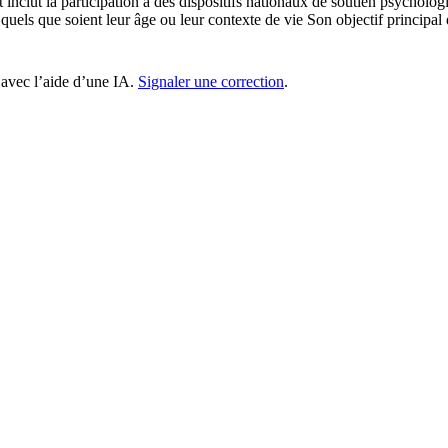
inclut la participation à des dispositifs nationaux de soutien psycholog
uels que soient leur âge ou leur contexte de vie Son objectif principal 
 avec l’aide d’une IA.
Signaler une correction
.