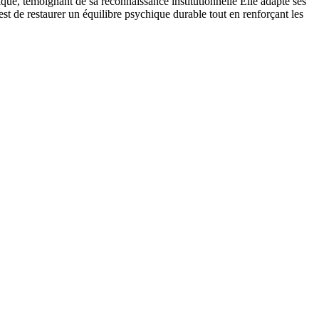
ique, témoignant de sa reconnaissance institutionnelle Elle adapte ses
est de restaurer un équilibre psychique durable tout en renforçant les