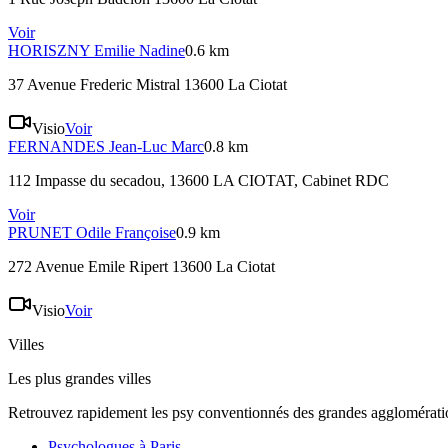
Voir
HORISZNY
Emilie Nadine
0.6 km
37 Avenue Frederic Mistral 13600 La Ciotat
Visio
Voir
FERNANDES
Jean-Luc Marc
0.8 km
112 Impasse du secadou, 13600 LA CIOTAT
, Cabinet RDC
Voir
PRUNET
Odile Françoise
0.9 km
272 Avenue Emile Ripert 13600 La Ciotat
Visio
Voir
Villes
Les plus grandes villes
Retrouvez rapidement les psy conventionnés des grandes agglomératio
Psychologues à
Paris