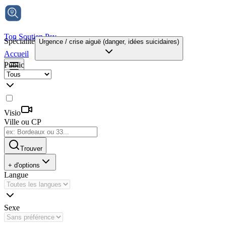
Ton Soutien Psy
Spécialité
Urgence / crise aiguë (danger, idées suicidaires)
Accueil
Public
Visio
Ville ou CP
Trouver
+ d'options
Langue
Sexe