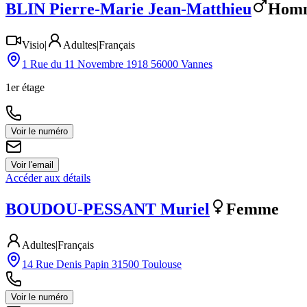
BLIN
Pierre-Marie Jean-Matthieu
Hom
Visio
|
Adultes
|
Français
1 Rue du 11 Novembre 1918 56000 Vannes
1er étage
Voir le numéro
Voir l'email
Accéder aux détails
BOUDOU-PESSANT
Muriel
Femme
Adultes
|
Français
14 Rue Denis Papin 31500 Toulouse
Voir le numéro