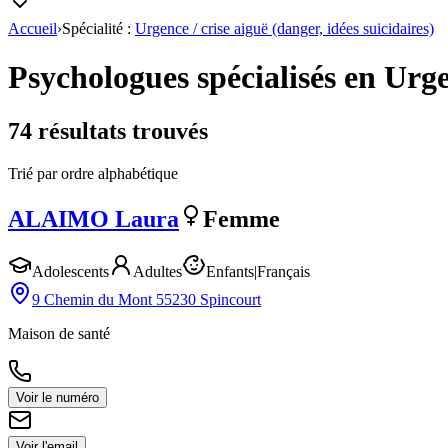
Accueil
›
Spécialité :
Urgence / crise aiguë (danger, idées suicidaires)
Psychologues spécialisés en
Urge
74
résultat
s
trouvé
s
Trié par ordre alphabétique
ALAIMO
Laura
Femme
Adolescents
Adultes
Enfants
|
Français
9 Chemin du Mont 55230 Spincourt
Maison de santé
Voir le numéro
Voir l'email