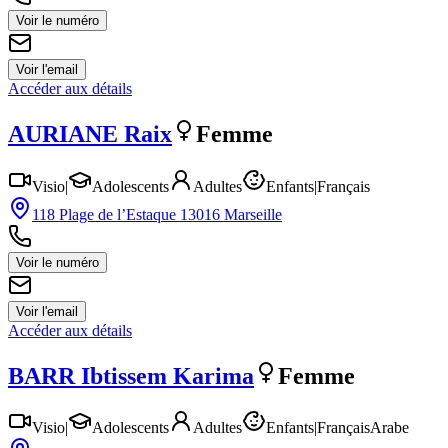
Voir le numéro
Voir l'email
Accéder aux détails
AURIANE
Raix
Femme
Visio
|
Adolescents
Adultes
Enfants
|
Français
118 Plage de l’Estaque 13016 Marseille
Voir le numéro
Voir l'email
Accéder aux détails
BARR
Ibtissem Karima
Femme
Visio
|
Adolescents
Adultes
Enfants
|
Français
Arabe