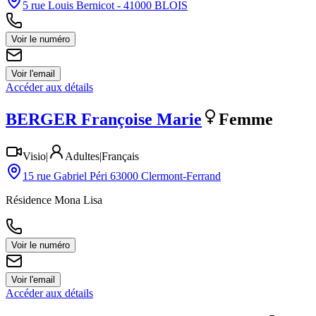
5 rue Louis Bernicot - 41000 BLOIS
Voir le numéro
Voir l'email
Accéder aux détails
BERGER
Françoise Marie
Femme
Visio
|
Adultes
|
Français
15 rue Gabriel Péri 63000 Clermont-Ferrand
Résidence Mona Lisa
Voir le numéro
Voir l'email
Accéder aux détails