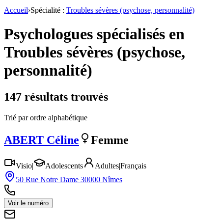
Accueil
›
Spécialité :
Troubles sévères (psychose, personnalité)
Psychologues spécialisés en
Troubles sévères (psychose,
personnalité)
147
résultat
s
trouvé
s
Trié par ordre alphabétique
ABERT
Céline
Femme
Visio
|
Adolescents
Adultes
|
Français
50 Rue Notre Dame 30000 Nîmes
Voir le numéro