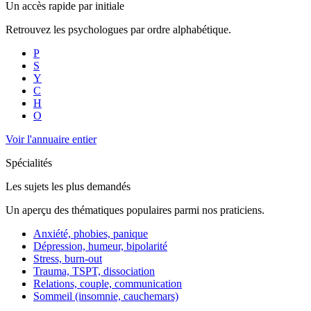
Un accès rapide par initiale
Retrouvez les psychologues par ordre alphabétique.
P
S
Y
C
H
O
Voir l'annuaire entier
Spécialités
Les sujets les plus demandés
Un aperçu des thématiques populaires parmi nos praticiens.
Anxiété, phobies, panique
Dépression, humeur, bipolarité
Stress, burn-out
Trauma, TSPT, dissociation
Relations, couple, communication
Sommeil (insomnie, cauchemars)