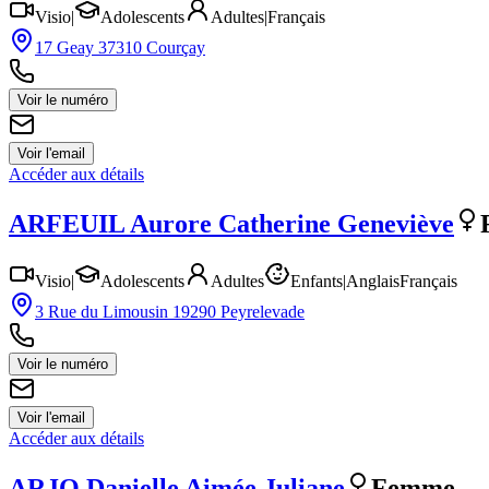
Visio
|
Adolescents
Adultes
|
Français
17 Geay 37310 Courçay
Voir le numéro
Voir l'email
Accéder aux détails
ARFEUIL
Aurore Catherine Geneviève
Visio
|
Adolescents
Adultes
Enfants
|
Anglais
Français
3 Rue du Limousin 19290 Peyrelevade
Voir le numéro
Voir l'email
Accéder aux détails
ARJO
Danielle Aimée Juliane
Femme