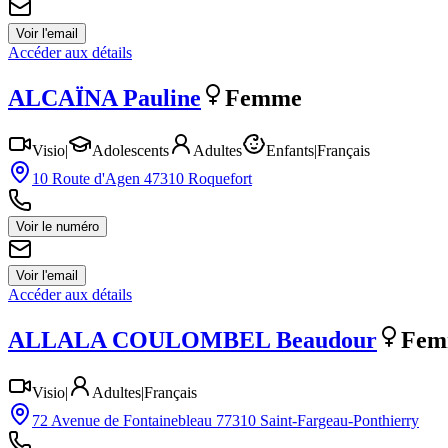
Voir l'email
Accéder aux détails
ALCAÏNA
Pauline
Femme
Visio
|
Adolescents
Adultes
Enfants
|
Français
10 Route d'Agen 47310 Roquefort
Voir le numéro
Voir l'email
Accéder aux détails
ALLALA COULOMBEL
Beaudour
Fem
Visio
|
Adultes
|
Français
72 Avenue de Fontainebleau 77310 Saint-Fargeau-Ponthierry