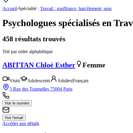
Accueil
›
Spécialité :
Travail : souffrance, harcèlement, sens
Psychologues spécialisés en
Trav
458
résultat
s
trouvé
s
Trié par ordre alphabétique
ABITTAN
Chloé Esther
Femme
Visio
|
Adolescents
Adultes
|
Français
5 Rue des Tournelles 75004 Paris
Voir le numéro
Voir l'email
Accéder aux détails