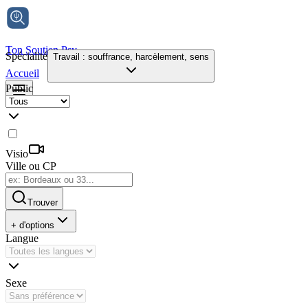
Ton Soutien Psy
Spécialité
Travail : souffrance, harcèlement, sens
Accueil
Public
Visio
Ville ou CP
Trouver
+ d'options
Langue
Sexe