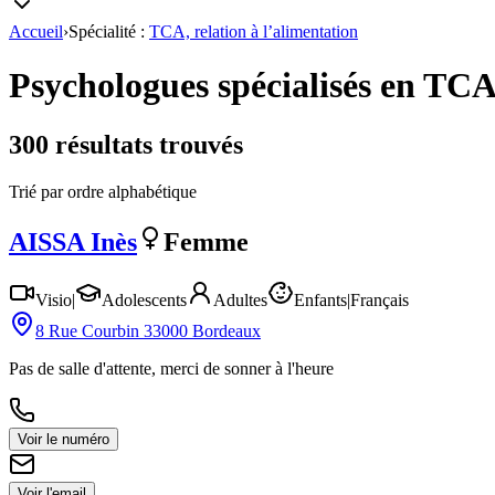
Accueil
›
Spécialité :
TCA, relation à l’alimentation
Psychologues spécialisés en
TCA,
300
résultat
s
trouvé
s
Trié par ordre alphabétique
AISSA
Inès
Femme
Visio
|
Adolescents
Adultes
Enfants
|
Français
8 Rue Courbin 33000 Bordeaux
Pas de salle d'attente, merci de sonner à l'heure
Voir le numéro
Voir l'email