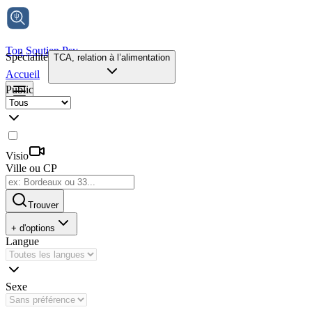
Ton Soutien Psy
Spécialité
TCA, relation à l’alimentation
Accueil
Public
Visio
Ville ou CP
Trouver
+ d'options
Langue
Sexe