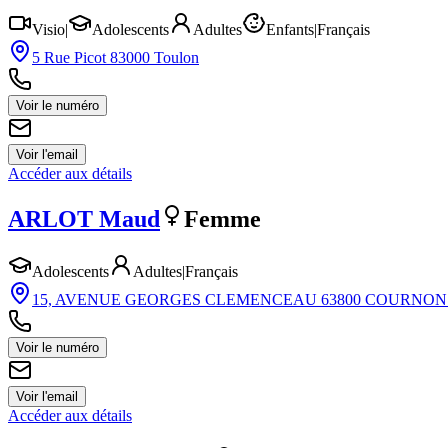
Visio
|
Adolescents
Adultes
Enfants
|
Français
5 Rue Picot 83000 Toulon
Voir le numéro
Voir l'email
Accéder aux détails
ARLOT
Maud
Femme
Adolescents
Adultes
|
Français
15, AVENUE GEORGES CLEMENCEAU 63800 COURNO
Voir le numéro
Voir l'email
Accéder aux détails