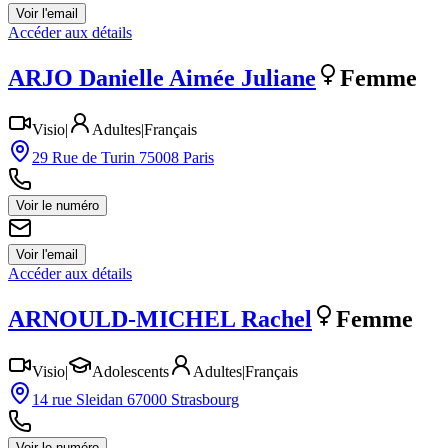
Voir l'email
Accéder aux détails
ARJO
Danielle Aimée Juliane
Femme
Visio
|
Adultes
|
Français
29 Rue de Turin 75008 Paris
Voir le numéro
Voir l'email
Accéder aux détails
ARNOULD-MICHEL
Rachel
Femme
Visio
|
Adolescents
Adultes
|
Français
14 rue Sleidan 67000 Strasbourg
Voir le numéro