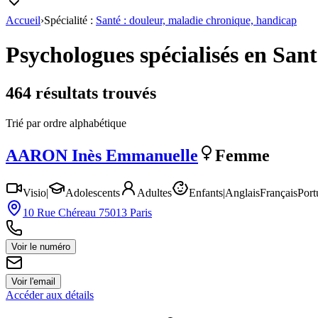
Accueil
›
Spécialité :
Santé : douleur, maladie chronique, handicap
Psychologues spécialisés en
Sant
464
résultat
s
trouvé
s
Trié par ordre alphabétique
AARON
Inès Emmanuelle
Femme
Visio
|
Adolescents
Adultes
Enfants
|
Anglais
Français
Port
10 Rue Chéreau 75013 Paris
Voir le numéro
Voir l'email
Accéder aux détails