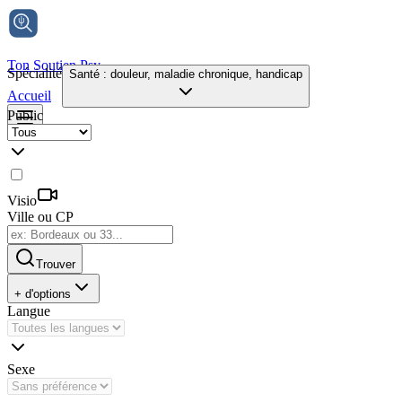
Ton Soutien Psy
Spécialité
Santé : douleur, maladie chronique, handicap
Accueil
Public
Visio
Ville ou CP
Trouver
+ d'options
Langue
Sexe