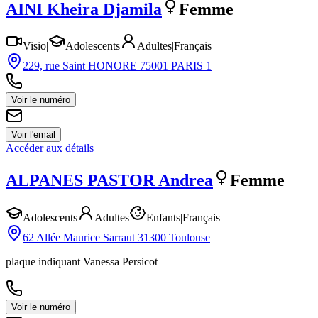
AINI
Kheira Djamila
Femme
Visio
|
Adolescents
Adultes
|
Français
229, rue Saint HONORE 75001 PARIS 1
Voir le numéro
Voir l'email
Accéder aux détails
ALPANES PASTOR
Andrea
Femme
Adolescents
Adultes
Enfants
|
Français
62 Allée Maurice Sarraut 31300 Toulouse
plaque indiquant Vanessa Persicot
Voir le numéro