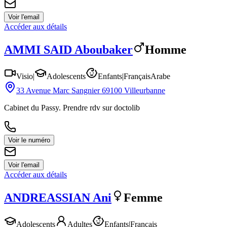
Voir l'email
Accéder aux détails
AMMI SAID
Aboubaker
Homme
Visio
|
Adolescents
Enfants
|
Français
Arabe
33 Avenue Marc Sangnier 69100 Villeurbanne
Cabinet du Passy. Prendre rdv sur doctolib
Voir le numéro
Voir l'email
Accéder aux détails
ANDREASSIAN
Ani
Femme
Adolescents
Adultes
Enfants
|
Français