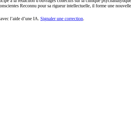
ticipé à la rédaction d'ouvrages collectifs sur la clinique psychanalyti
onscientes Reconnu pour sa rigueur intellectuelle, il forme une nouvell
 avec l’aide d’une IA.
Signaler une correction
.