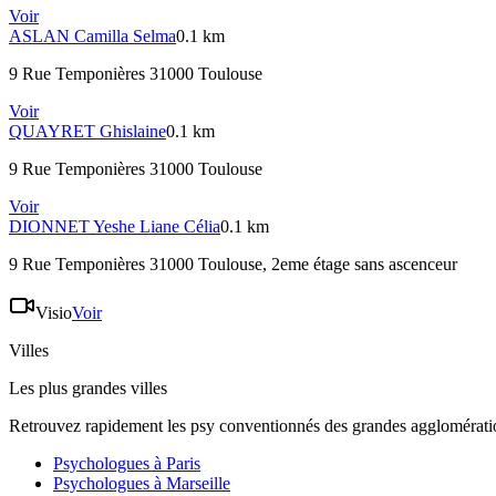
Voir
ASLAN
Camilla Selma
0.1 km
9 Rue Temponières 31000 Toulouse
Voir
QUAYRET
Ghislaine
0.1 km
9 Rue Temponières 31000 Toulouse
Voir
DIONNET
Yeshe Liane Célia
0.1 km
9 Rue Temponières 31000 Toulouse
, 2eme étage sans ascenceur
Visio
Voir
Villes
Les plus grandes villes
Retrouvez rapidement les psy conventionnés des grandes agglomératio
Psychologues à
Paris
Psychologues à
Marseille