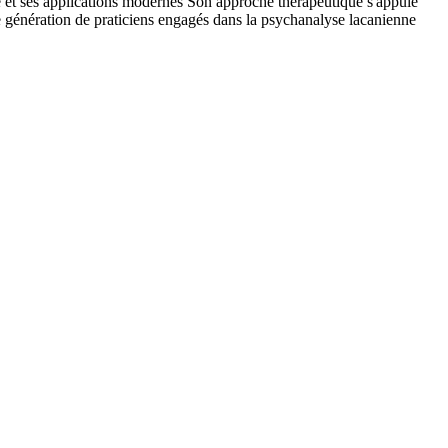
que et ses applications modernes Son approche thérapeutique s'appuie
e génération de praticiens engagés dans la psychanalyse lacanienne