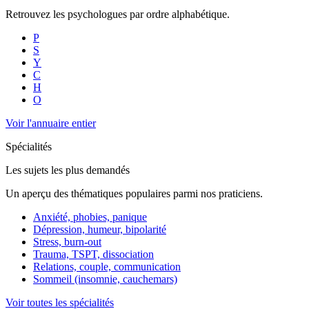
Retrouvez les psychologues par ordre alphabétique.
P
S
Y
C
H
O
Voir l'annuaire entier
Spécialités
Les sujets les plus demandés
Un aperçu des thématiques populaires parmi nos praticiens.
Anxiété, phobies, panique
Dépression, humeur, bipolarité
Stress, burn-out
Trauma, TSPT, dissociation
Relations, couple, communication
Sommeil (insomnie, cauchemars)
Voir toutes les spécialités