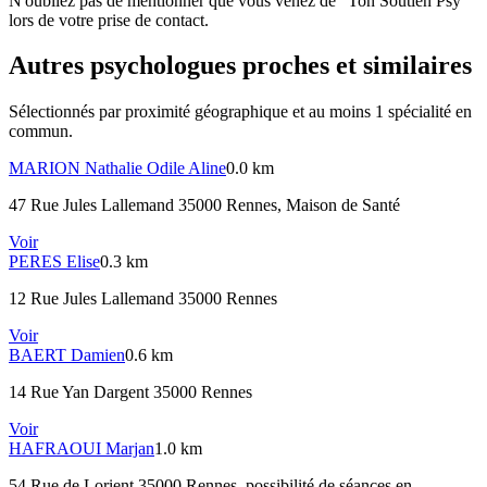
N'oubliez pas de mentionner que vous venez de "Ton Soutien Psy"
lors de votre prise de contact.
Autres psychologues proches et similaires
Sélectionnés par proximité géographique et au moins
1
spécialité
en
commun.
MARION
Nathalie Odile Aline
0.0 km
47 Rue Jules Lallemand 35000 Rennes
, Maison de Santé
Voir
PERES
Elise
0.3 km
12 Rue Jules Lallemand 35000 Rennes
Voir
BAERT
Damien
0.6 km
14 Rue Yan Dargent 35000 Rennes
Voir
HAFRAOUI
Marjan
1.0 km
54 Rue de Lorient 35000 Rennes
, possibilité de séances en