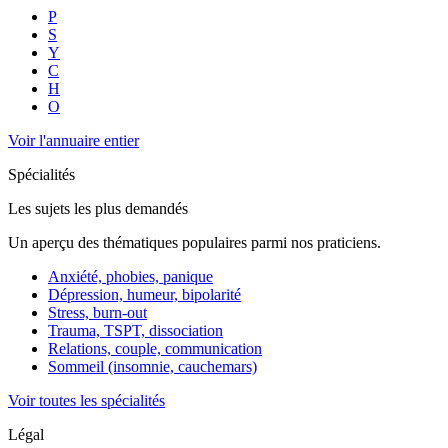
P
S
Y
C
H
O
Voir l'annuaire entier
Spécialités
Les sujets les plus demandés
Un aperçu des thématiques populaires parmi nos praticiens.
Anxiété, phobies, panique
Dépression, humeur, bipolarité
Stress, burn-out
Trauma, TSPT, dissociation
Relations, couple, communication
Sommeil (insomnie, cauchemars)
Voir toutes les spécialités
Légal