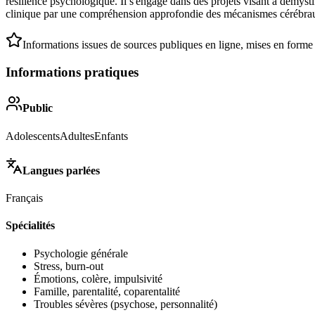
résilience psychologique. Il s'engage dans des projets visant à démyst
clinique par une compréhension approfondie des mécanismes cérébraux.
Informations issues de sources publiques en ligne, mises en forme
Informations pratiques
Public
Adolescents
Adultes
Enfants
Langues parlées
Français
Spécialités
Psychologie générale
Stress, burn-out
Émotions, colère, impulsivité
Famille, parentalité, coparentalité
Troubles sévères (psychose, personnalité)