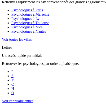
Retrouvez rapidement les psy conventionnés des grandes agglomératio
Psychologues à
Paris
Psychologues à
Marseille
Psychologues à
Lyon
Psychologues à
Toulouse
Psychologues à
Nice
Psychologues à
Nantes
Voir toutes les villes
Lettres
Un accès rapide par initiale
Retrouvez les psychologues par ordre alphabétique.
P
S
Y
C
H
O
Voir l'annuaire entier