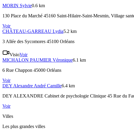
MORIN
Sylvie
0.6 km
130 Place du Marché 45160 Saint-Hilaire-Saint-Mesmin
, Village sant
Voir
CHÂTEAU-GARREAU
Lydia
5.2 km
3 Allée des Sycomores 45100 Orléans
Visio
Voir
MICHALON PAUMIER
Véronique
6.1 km
6 Rue Chappon 45000 Orléans
Voir
DEY
Alexandre André Camille
6.4 km
DEY ALEXANDRE Cabinet de psychologie Clinique 45 Rue du F
Voir
Villes
Les plus grandes villes