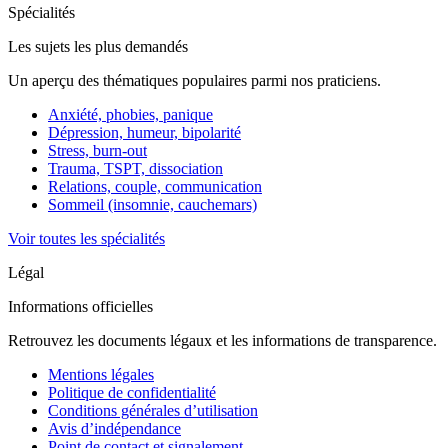
Spécialités
Les sujets les plus demandés
Un aperçu des thématiques populaires parmi nos praticiens.
Anxiété, phobies, panique
Dépression, humeur, bipolarité
Stress, burn-out
Trauma, TSPT, dissociation
Relations, couple, communication
Sommeil (insomnie, cauchemars)
Voir toutes les spécialités
Légal
Informations officielles
Retrouvez les documents légaux et les informations de transparence.
Mentions légales
Politique de confidentialité
Conditions générales d’utilisation
Avis d’indépendance
Point de contact et signalement