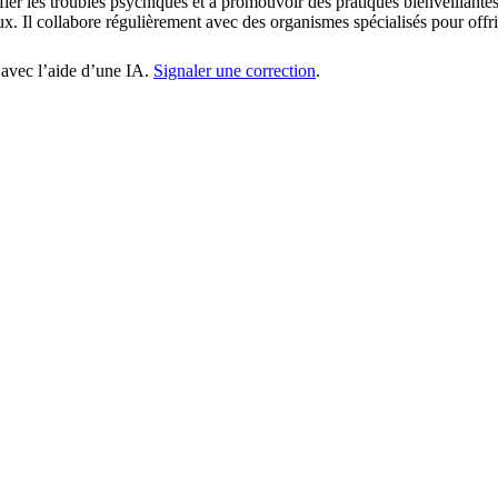
ifier les troubles psychiques et à promouvoir des pratiques bienveillant
 Il collabore régulièrement avec des organismes spécialisés pour offri
 avec l’aide d’une IA.
Signaler une correction
.