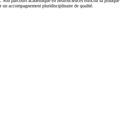
es. Son parcours académique en neurosciences enrichit sa pratique
r un accompagnement pluridisciplinaire de qualité.