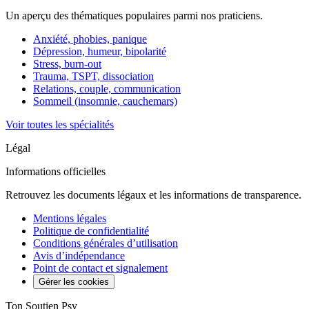
Un aperçu des thématiques populaires parmi nos praticiens.
Anxiété, phobies, panique
Dépression, humeur, bipolarité
Stress, burn-out
Trauma, TSPT, dissociation
Relations, couple, communication
Sommeil (insomnie, cauchemars)
Voir toutes les spécialités
Légal
Informations officielles
Retrouvez les documents légaux et les informations de transparence.
Mentions légales
Politique de confidentialité
Conditions générales d’utilisation
Avis d’indépendance
Point de contact et signalement
Gérer les cookies
Ton Soutien Psy