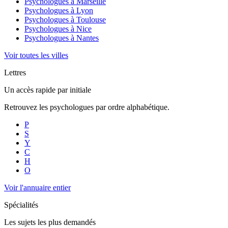
Psychologues à
Marseille
Psychologues à
Lyon
Psychologues à
Toulouse
Psychologues à
Nice
Psychologues à
Nantes
Voir toutes les villes
Lettres
Un accès rapide par initiale
Retrouvez les psychologues par ordre alphabétique.
P
S
Y
C
H
O
Voir l'annuaire entier
Spécialités
Les sujets les plus demandés