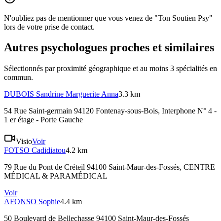
N'oubliez pas de mentionner que vous venez de "Ton Soutien Psy"
lors de votre prise de contact.
Autres psychologues proches et similaires
Sélectionnés par proximité géographique et au moins
3
spécialité
s
en
commun.
DUBOIS
Sandrine Marguerite Anna
3.3 km
54 Rue Saint-germain 94120 Fontenay-sous-Bois
, Interphone N° 4 -
1 er étage - Porte Gauche
Visio
Voir
FOTSO
Cadidiatou
4.2 km
79 Rue du Pont de Créteil 94100 Saint-Maur-des-Fossés
, CENTRE
MÉDICAL & PARAMÉDICAL
Voir
AFONSO
Sophie
4.4 km
50 Boulevard de Bellechasse 94100 Saint-Maur-des-Fossés