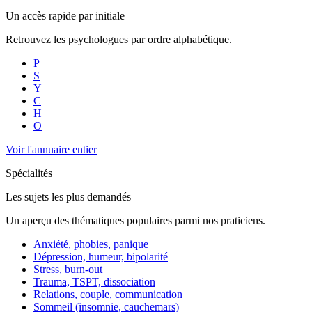
Un accès rapide par initiale
Retrouvez les psychologues par ordre alphabétique.
P
S
Y
C
H
O
Voir l'annuaire entier
Spécialités
Les sujets les plus demandés
Un aperçu des thématiques populaires parmi nos praticiens.
Anxiété, phobies, panique
Dépression, humeur, bipolarité
Stress, burn-out
Trauma, TSPT, dissociation
Relations, couple, communication
Sommeil (insomnie, cauchemars)