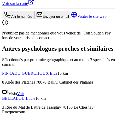
Voir sur la carte
Visiter le site web
Voir le numéro
Envoyer un email
N'oubliez pas de mentionner que vous venez de "Ton Soutien Psy"
lors de votre prise de contact.
Autres psychologues proches et similaires
Sélectionnés par proximité géographique et au moins
3
spécialité
s
en
commun.
PINTADO GUERCHOUX
Elda
15 km
8 Allée des Platanes 78870 Bailly
, Cabinet des Platanes
Visio
Voir
BELLALOU
Lucie
16 km
3 Rue du Mal de Lattre de Tassigny 78150 Le Chesnay-
Rocquencourt