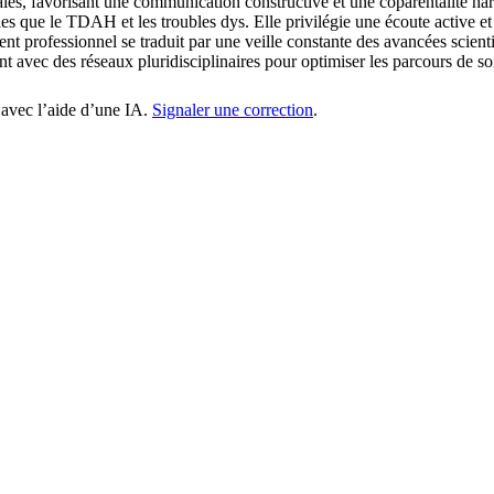
iales, favorisant une communication constructive et une coparentalité h
s que le TDAH et les troubles dys. Elle privilégie une écoute active et
nt professionnel se traduit par une veille constante des avancées scie
t avec des réseaux pluridisciplinaires pour optimiser les parcours de so
 avec l’aide d’une IA.
Signaler une correction
.