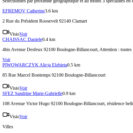
Sélectionnés par proximité géographique et au moins
3
spécialité
s
en 
EFREMOV
Catherine
3.6 km
2 Rue du Président Roosevelt 92140 Clamart
Visio
Voir
CHAISSAC
Daniele
0.4 km
4bis Avenue Desfeux 92100 Boulogne-Billancourt
, Attention : toute
Voir
PIWOWARCZYK
Alicja Elzbieta
0.5 km
85 Rue Marcel Bontemps 92100 Boulogne-Billancourt
Visio
Voir
SFEZ
Sandrine Marie-Gabrielle
0.9 km
108 Avenue Victor Hugo 92100 Boulogne-Billancourt
, résidence bell
Visio
Voir
Villes