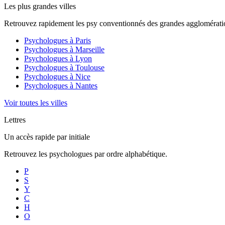
Les plus grandes villes
Retrouvez rapidement les psy conventionnés des grandes agglomératio
Psychologues à
Paris
Psychologues à
Marseille
Psychologues à
Lyon
Psychologues à
Toulouse
Psychologues à
Nice
Psychologues à
Nantes
Voir toutes les villes
Lettres
Un accès rapide par initiale
Retrouvez les psychologues par ordre alphabétique.
P
S
Y
C
H
O