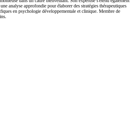
armonieuse dans un cadre bienveillant. Son expertise s'étend également
 une analyse approfondie pour élaborer des stratégies thérapeutiques
ntifiques en psychologie développementale et clinique. Membre de
ins.