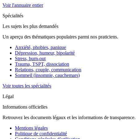
Voir l'annuaire entier
Spécialités
Les sujets les plus demandés
Un aperçu des thématiques populaires parmi nos praticiens.
Anxiété, phobies, panique
Dépression, humeur, bipolarité
Stress, burn-out
Trauma, TSPT, dissociation
Relations, couple, communication
Sommeil (insomnie, cauchemars)
Voir toutes les spécialités
Légal
Informations officielles
Retrouvez les documents légaux et les informations de transparence.
Mentions légales
Politique de confidentialité