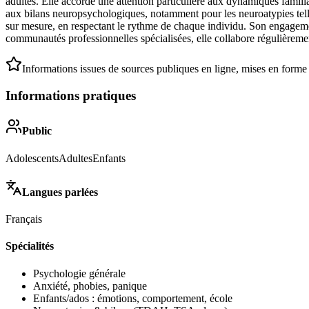
adultes. Elle accorde une attention particulière aux dynamiques famil
aux bilans neuropsychologiques, notamment pour les neuroatypies telle
sur mesure, en respectant le rythme de chaque individu. Son engageme
communautés professionnelles spécialisées, elle collabore régulièremen
Informations issues de sources publiques en ligne, mises en forme
Informations pratiques
Public
Adolescents
Adultes
Enfants
Langues parlées
Français
Spécialités
Psychologie générale
Anxiété, phobies, panique
Enfants/ados : émotions, comportement, école