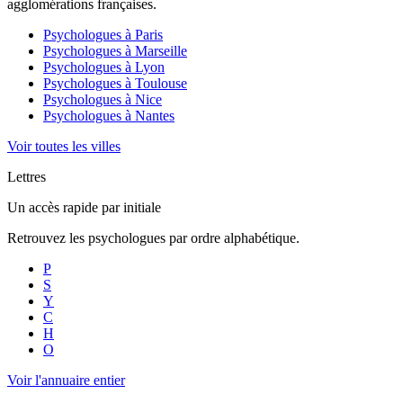
agglomérations françaises.
Psychologues à
Paris
Psychologues à
Marseille
Psychologues à
Lyon
Psychologues à
Toulouse
Psychologues à
Nice
Psychologues à
Nantes
Voir toutes les villes
Lettres
Un accès rapide par initiale
Retrouvez les psychologues par ordre alphabétique.
P
S
Y
C
H
O
Voir l'annuaire entier