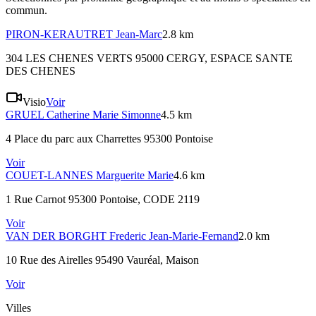
commun.
PIRON-KERAUTRET
Jean-Marc
2.8 km
304 LES CHENES VERTS 95000 CERGY
, ESPACE SANTE
DES CHENES
Visio
Voir
GRUEL
Catherine Marie Simonne
4.5 km
4 Place du parc aux Charrettes 95300 Pontoise
Voir
COUET-LANNES
Marguerite Marie
4.6 km
1 Rue Carnot 95300 Pontoise
, CODE 2119
Voir
VAN DER BORGHT
Frederic Jean-Marie-Fernand
2.0 km
10 Rue des Airelles 95490 Vauréal
, Maison
Voir
Villes