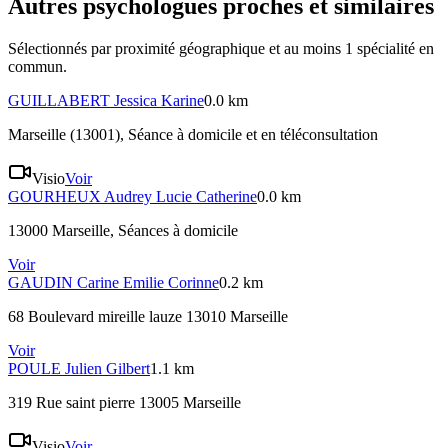
Autres psychologues proches et similaires
Sélectionnés par proximité géographique et au moins
1
spécialité
en
commun.
GUILLABERT
Jessica Karine
0.0 km
Marseille (13001)
, Séance à domicile et en téléconsultation
Visio
Voir
GOURHEUX
Audrey Lucie Catherine
0.0 km
13000 Marseille
, Séances à domicile
Voir
GAUDIN
Carine Emilie Corinne
0.2 km
68 Boulevard mireille lauze 13010 Marseille
Voir
POULE
Julien Gilbert
1.1 km
319 Rue saint pierre 13005 Marseille
Visio
Voir