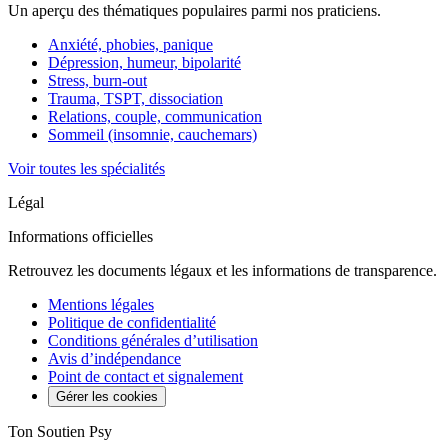
Un aperçu des thématiques populaires parmi nos praticiens.
Anxiété, phobies, panique
Dépression, humeur, bipolarité
Stress, burn-out
Trauma, TSPT, dissociation
Relations, couple, communication
Sommeil (insomnie, cauchemars)
Voir toutes les spécialités
Légal
Informations officielles
Retrouvez les documents légaux et les informations de transparence.
Mentions légales
Politique de confidentialité
Conditions générales d’utilisation
Avis d’indépendance
Point de contact et signalement
Gérer les cookies
Ton Soutien Psy