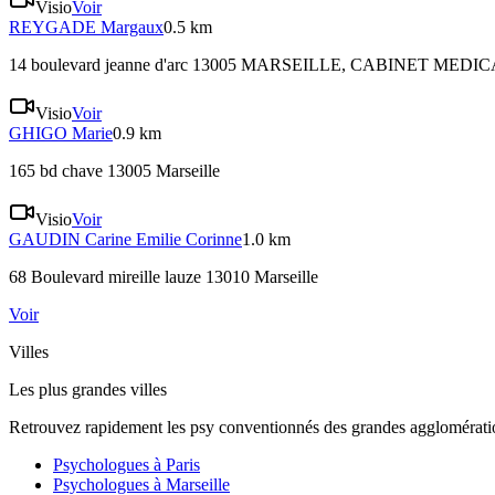
Visio
Voir
REYGADE
Margaux
0.5 km
14 boulevard jeanne d'arc 13005 MARSEILLE
, CABINET MEDIC
Visio
Voir
GHIGO
Marie
0.9 km
165 bd chave 13005 Marseille
Visio
Voir
GAUDIN
Carine Emilie Corinne
1.0 km
68 Boulevard mireille lauze 13010 Marseille
Voir
Villes
Les plus grandes villes
Retrouvez rapidement les psy conventionnés des grandes agglomératio
Psychologues à
Paris
Psychologues à
Marseille