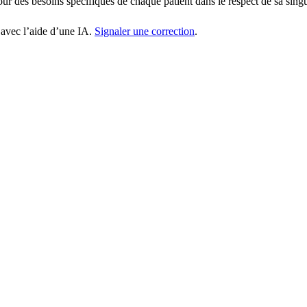
tour des besoins spécifiques de chaque patient dans le respect de sa singu
 avec l’aide d’une IA.
Signaler une correction
.