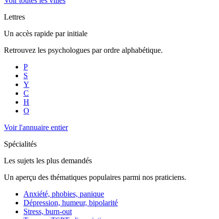
Voir toutes les villes
Lettres
Un accès rapide par initiale
Retrouvez les psychologues par ordre alphabétique.
P
S
Y
C
H
O
Voir l'annuaire entier
Spécialités
Les sujets les plus demandés
Un aperçu des thématiques populaires parmi nos praticiens.
Anxiété, phobies, panique
Dépression, humeur, bipolarité
Stress, burn-out