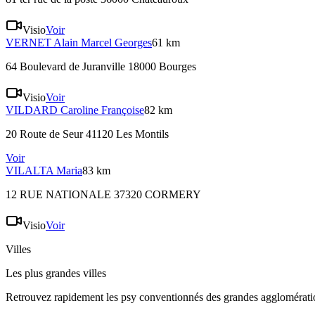
Visio
Voir
VERNET
Alain Marcel Georges
61 km
64 Boulevard de Juranville 18000 Bourges
Visio
Voir
VILDARD
Caroline Françoise
82 km
20 Route de Seur 41120 Les Montils
Voir
VILALTA
Maria
83 km
12 RUE NATIONALE 37320 CORMERY
Visio
Voir
Villes
Les plus grandes villes
Retrouvez rapidement les psy conventionnés des grandes agglomératio