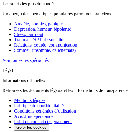
Les sujets les plus demandés
Un aperçu des thématiques populaires parmi nos praticiens.
Anxiété, phobies, panique
Dépression, humeur, bipolarité
Stress, burn-out
Trauma, TSPT, dissociation
Relations, couple, communication
Sommeil (insomnie, cauchemars)
Voir toutes les spécialités
Légal
Informations officielles
Retrouvez les documents légaux et les informations de transparence.
Mentions légales
Politique de confidentialité
Conditions générales d’utilisation
Avis d’indépendance
Point de contact et signalement
Gérer les cookies