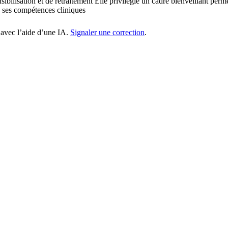
bilisation et de retraitement Elle privilégie un cadre bienveillant perme
e ses compétences cliniques
 avec l’aide d’une IA.
Signaler une correction
.