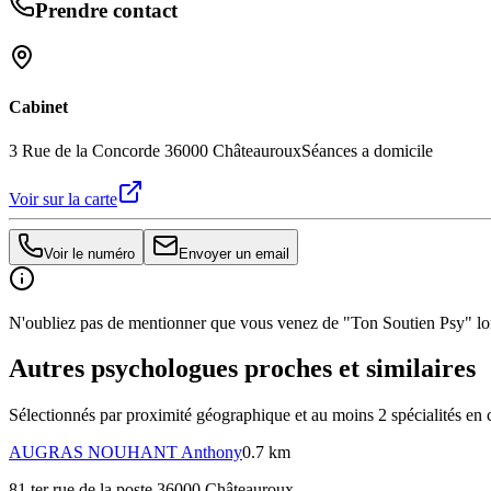
Prendre contact
Cabinet
3 Rue de la Concorde 36000 Châteauroux
Séances a domicile
Voir sur la carte
Voir le numéro
Envoyer un email
N'oubliez pas de mentionner que vous venez de "Ton Soutien Psy" lors
Autres psychologues proches et similaires
Sélectionnés par proximité géographique et au moins
2
spécialité
s
en 
AUGRAS NOUHANT
Anthony
0.7 km
81 ter rue de la poste 36000 Châteauroux