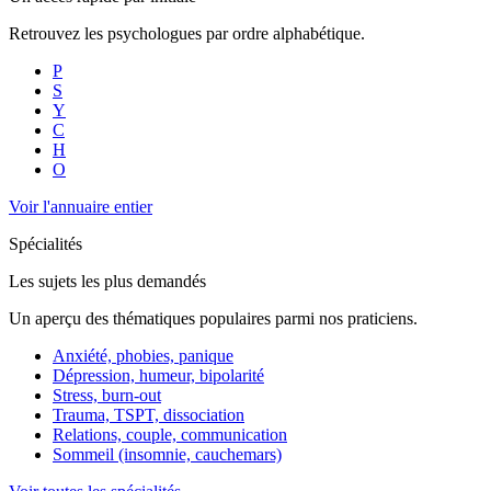
Retrouvez les psychologues par ordre alphabétique.
P
S
Y
C
H
O
Voir l'annuaire entier
Spécialités
Les sujets les plus demandés
Un aperçu des thématiques populaires parmi nos praticiens.
Anxiété, phobies, panique
Dépression, humeur, bipolarité
Stress, burn-out
Trauma, TSPT, dissociation
Relations, couple, communication
Sommeil (insomnie, cauchemars)