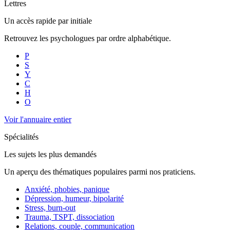
Lettres
Un accès rapide par initiale
Retrouvez les psychologues par ordre alphabétique.
P
S
Y
C
H
O
Voir l'annuaire entier
Spécialités
Les sujets les plus demandés
Un aperçu des thématiques populaires parmi nos praticiens.
Anxiété, phobies, panique
Dépression, humeur, bipolarité
Stress, burn-out
Trauma, TSPT, dissociation
Relations, couple, communication