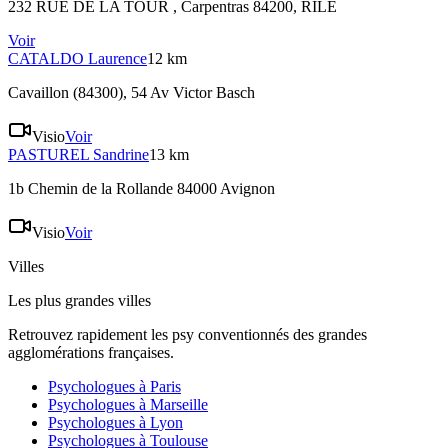
232 RUE DE LA TOUR , Carpentras 84200
, RILE
Voir
CATALDO
Laurence
12 km
Cavaillon (84300)
, 54 Av Victor Basch
Visio
Voir
PASTUREL
Sandrine
13 km
1b Chemin de la Rollande 84000 Avignon
Visio
Voir
Villes
Les plus grandes villes
Retrouvez rapidement les psy conventionnés des grandes
agglomérations françaises.
Psychologues à
Paris
Psychologues à
Marseille
Psychologues à
Lyon
Psychologues à
Toulouse