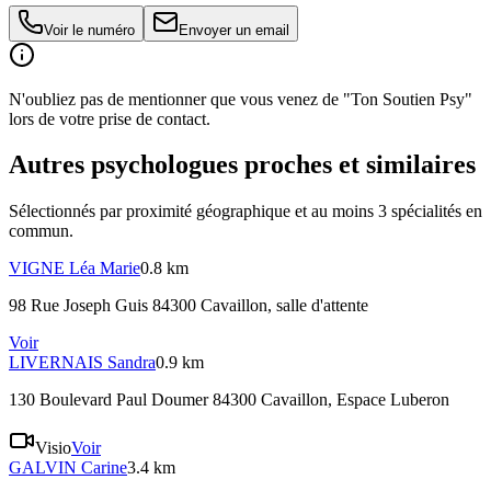
Voir le numéro
Envoyer un email
N'oubliez pas de mentionner que vous venez de "Ton Soutien Psy"
lors de votre prise de contact.
Autres psychologues proches et similaires
Sélectionnés par proximité géographique et au moins
3
spécialité
s
en
commun.
VIGNE
Léa Marie
0.8 km
98 Rue Joseph Guis 84300 Cavaillon
, salle d'attente
Voir
LIVERNAIS
Sandra
0.9 km
130 Boulevard Paul Doumer 84300 Cavaillon
, Espace Luberon
Visio
Voir
GALVIN
Carine
3.4 km