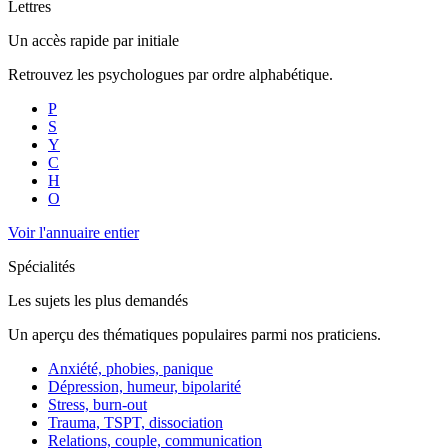
Lettres
Un accès rapide par initiale
Retrouvez les psychologues par ordre alphabétique.
P
S
Y
C
H
O
Voir l'annuaire entier
Spécialités
Les sujets les plus demandés
Un aperçu des thématiques populaires parmi nos praticiens.
Anxiété, phobies, panique
Dépression, humeur, bipolarité
Stress, burn-out
Trauma, TSPT, dissociation
Relations, couple, communication