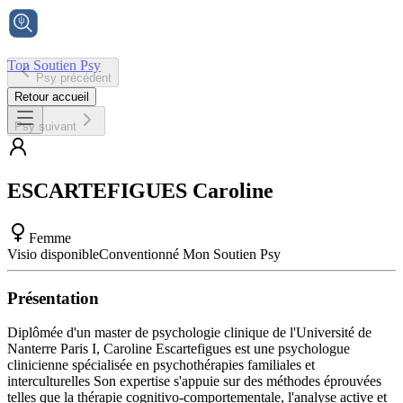
Ton Soutien Psy
Psy précédent
Accueil
Retour accueil
Psy suivant
ESCARTEFIGUES
Caroline
Femme
Visio disponible
Conventionné Mon Soutien Psy
Présentation
Diplômée d'un master de psychologie clinique de l'Université de
Nanterre Paris I, Caroline Escartefigues est une psychologue
clinicienne spécialisée en psychothérapies familiales et
interculturelles Son expertise s'appuie sur des méthodes éprouvées
telles que la thérapie cognitivo-comportementale, l'analyse active et