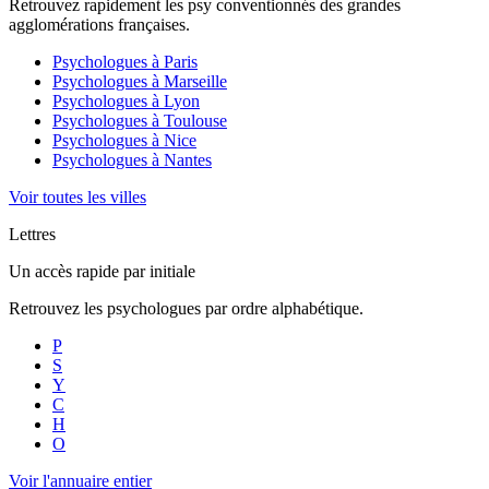
Retrouvez rapidement les psy conventionnés des grandes
agglomérations françaises.
Psychologues à
Paris
Psychologues à
Marseille
Psychologues à
Lyon
Psychologues à
Toulouse
Psychologues à
Nice
Psychologues à
Nantes
Voir toutes les villes
Lettres
Un accès rapide par initiale
Retrouvez les psychologues par ordre alphabétique.
P
S
Y
C
H
O
Voir l'annuaire entier