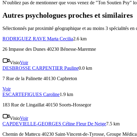
N'oubliez pas de mentionner que vous venez de "Ton Soutien Psy" lors
Autres psychologues proches et similaires
Sélectionnés par proximité géographique et au moins
3
spécialité
s
en 
RODRIGUEZ RAVE
Marta Cecilia
2.6 km
26 Impasse des Dunes 40230 Bénesse-Maremne
Visio
Voir
DESBROSSE CARPENTIER
Pauline
0.0 km
7 Rue de la Palinette 40130 Capbreton
Voir
ESCARTEFIGUES
Caroline
1.9 km
183 Rue de Lingaillat 40150 Soorts-Hossegor
Visio
Voir
CAPDEVIELLE-GEORGES
Céline Fleur De Neige
7.5 km
Chemin de Mattecu 40230 Saint-Vincent-de-Tyrosse
, Groupe Médica