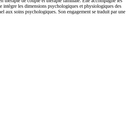
n thérapie de couple et thérapie familiale. Elle accompagne les
que intègre les dimensions psychologiques et physiologiques des
ionnel aux soins psychologiques. Son engagement se traduit par une