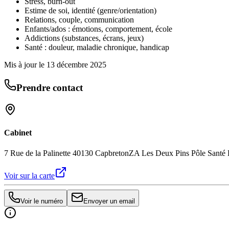
Stress, burn-out
Estime de soi, identité (genre/orientation)
Relations, couple, communication
Enfants/ados : émotions, comportement, école
Addictions (substances, écrans, jeux)
Santé : douleur, maladie chronique, handicap
Mis à jour le
13 décembre 2025
Prendre contact
Cabinet
7 Rue de la Palinette 40130 Capbreton
ZA Les Deux Pins Pôle Santé
Voir sur la carte
Voir le numéro
Envoyer un email