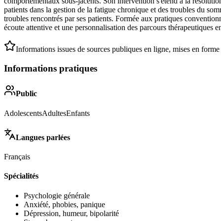
comportementaux sous-jacents. Son intervention s'étend à la résolution
patients dans la gestion de la fatigue chronique et des troubles du so
troubles rencontrés par ses patients. Formée aux pratiques conventionn
écoute attentive et une personnalisation des parcours thérapeutiques en
Informations issues de sources publiques en ligne, mises en forme
Informations pratiques
Public
Adolescents
Adultes
Enfants
Langues parlées
Français
Spécialités
Psychologie générale
Anxiété, phobies, panique
Dépression, humeur, bipolarité