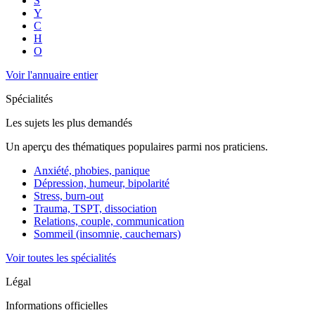
S
Y
C
H
O
Voir l'annuaire entier
Spécialités
Les sujets les plus demandés
Un aperçu des thématiques populaires parmi nos praticiens.
Anxiété, phobies, panique
Dépression, humeur, bipolarité
Stress, burn-out
Trauma, TSPT, dissociation
Relations, couple, communication
Sommeil (insomnie, cauchemars)
Voir toutes les spécialités
Légal
Informations officielles