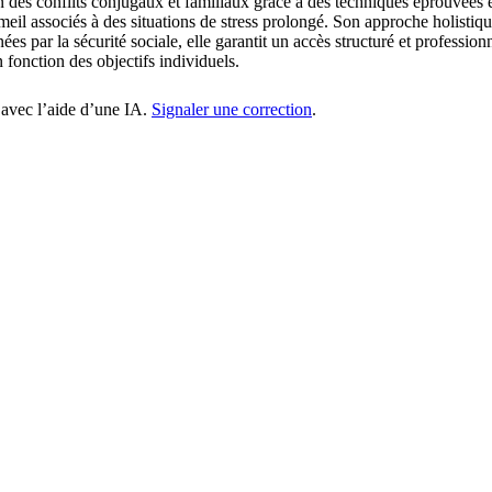
 des conflits conjugaux et familiaux grâce à des techniques éprouvées e
mmeil associés à des situations de stress prolongé. Son approche holisti
ées par la sécurité sociale, elle garantit un accès structuré et profess
 fonction des objectifs individuels.
 avec l’aide d’une IA.
Signaler une correction
.