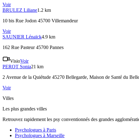
Voir
BRULEZ
Liliane
1.2 km
10 bis Rue Jodon 45700 Villemandeur
Voir
SAUNIER
Lénaïck
4.9 km
162 Rue Pasteur 45700 Pannes
Visio
Voir
PEROT
Sonia
21 km
2 Avenue de la Quiétude 45270 Bellegarde
, Maison de Santé du Bell
Voir
Villes
Les plus grandes villes
Retrouvez rapidement les psy conventionnés des grandes agglomératio
Psychologues à
Paris
Psychologues à
Marseille