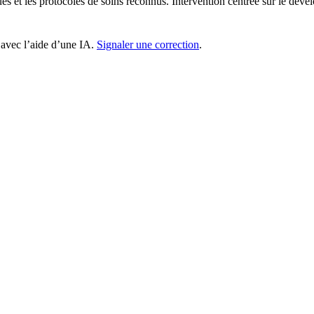
es et les protocoles de soins reconnus. Intervention centrée sur le déve
 avec l’aide d’une IA.
Signaler une correction
.