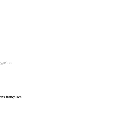
egardois
ns françaises.