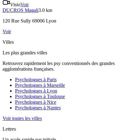
Visio
Voir
DUCROS
Magali
3.0 km
120 Rue Sully 69006 Lyon
Voir
Villes
Les plus grandes villes
Retrouvez rapidement les psy conventionnés des grandes
agglomérations françaises.
Psychologues à
Paris
Psychologues à
Marseille
Psychologues à
Lyon
Psychologues à
Toulouse
Psychologues à
Nice
Psychologues à
Nantes
Voir toutes les villes
Lettres
Un accès rapide par initiale