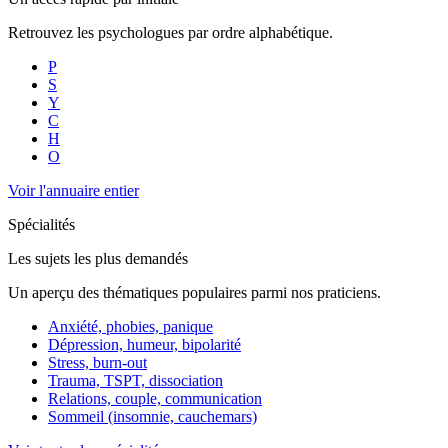
Retrouvez les psychologues par ordre alphabétique.
P
S
Y
C
H
O
Voir l'annuaire entier
Spécialités
Les sujets les plus demandés
Un aperçu des thématiques populaires parmi nos praticiens.
Anxiété, phobies, panique
Dépression, humeur, bipolarité
Stress, burn-out
Trauma, TSPT, dissociation
Relations, couple, communication
Sommeil (insomnie, cauchemars)