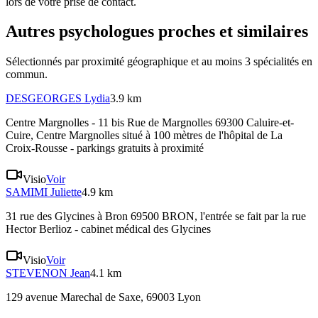
lors de votre prise de contact.
Autres psychologues proches et similaires
Sélectionnés par proximité géographique et au moins
3
spécialité
s
en
commun.
DESGEORGES
Lydia
3.9 km
Centre Margnolles - 11 bis Rue de Margnolles 69300 Caluire-et-
Cuire
, Centre Margnolles situé à 100 mètres de l'hôpital de La
Croix-Rousse - parkings gratuits à proximité
Visio
Voir
SAMIMI
Juliette
4.9 km
31 rue des Glycines à Bron 69500 BRON
, l'entrée se fait par la rue
Hector Berlioz - cabinet médical des Glycines
Visio
Voir
STEVENON
Jean
4.1 km
129 avenue Marechal de Saxe, 69003 Lyon