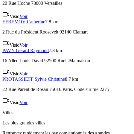
20 Rue Hoche 78000 Versailles
Visio
Voir
EFREMOV
Catherine
7.8 km
2 Rue du Président Roosevelt 92140 Clamart
Visio
Voir
PAVY
Gérard Raymond
7.8 km
16 Allee Louis David 92500 Rueil-Malmaison
Visio
Voir
PROTASSIEFF
Sylvie Christine
8.7 km
22 Rue Parent de Rosan 75016 Paris
, Code sur rue 2275
Visio
Voir
Villes
Les plus grandes villes
Retrouvez rapidement les psy conventionnés des grandes