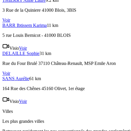
THIERRY
Anne Laure
9.2 km
3 Rue de la Quiniere 41000 Blois
, 3BIS
Voir
BARR
Ibtissem Karima
11 km
5 rue Louis Bernicot - 41000 BLOIS
Visio
Voir
DELAILLE
Sophie
31 km
Rue du Four Brulé 37110 Château-Renault
, MSP Emile Aron
Voir
SANS
Aurélie
61 km
164 Rue des Chênes 45160 Olivet
, 1er étage
Visio
Voir
Villes
Les plus grandes villes