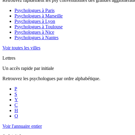
Retrouvez rapidement les psy conventionnés des grandes agglomératio
Psychologues à
Paris
Psychologues à
Marseille
Psychologues à
Lyon
Psychologues à
Toulouse
Psychologues à
Nice
Psychologues à
Nantes
Voir toutes les villes
Lettres
Un accès rapide par initiale
Retrouvez les psychologues par ordre alphabétique.
P
S
Y
C
H
O
Voir l'annuaire entier