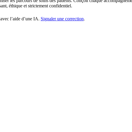
timiser les parcours de soins des patients. Conçoit chaque accompagnem
nt, éthique et strictement confidentiel.
 avec l’aide d’une IA.
Signaler une correction
.