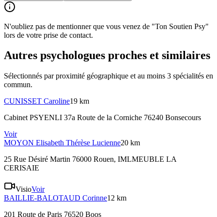
N'oubliez pas de mentionner que vous venez de "Ton Soutien Psy"
lors de votre prise de contact.
Autres psychologues proches et similaires
Sélectionnés par proximité géographique et au moins
3
spécialité
s
en
commun.
CUNISSET
Caroline
19 km
Cabinet PSYENLI 37a Route de la Corniche 76240 Bonsecours
Voir
MOYON
Elisabeth Thérèse Lucienne
20 km
25 Rue Désiré Martin 76000 Rouen
, IMLMEUBLE LA
CERISAIE
Visio
Voir
BAILLIE-BALOTAUD
Corinne
12 km
201 Route de Paris 76520 Boos