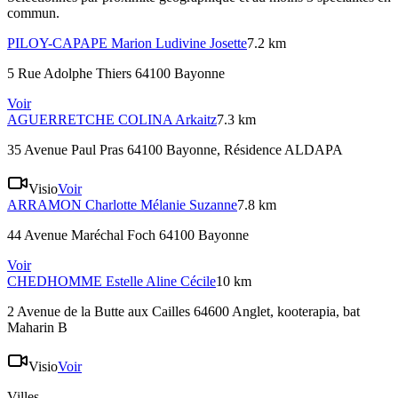
commun.
PILOY-CAPAPE
Marion Ludivine Josette
7.2 km
5 Rue Adolphe Thiers 64100 Bayonne
Voir
AGUERRETCHE COLINA
Arkaitz
7.3 km
35 Avenue Paul Pras 64100 Bayonne
, Résidence ALDAPA
Visio
Voir
ARRAMON
Charlotte Mélanie Suzanne
7.8 km
44 Avenue Maréchal Foch 64100 Bayonne
Voir
CHEDHOMME
Estelle Aline Cécile
10 km
2 Avenue de la Butte aux Cailles 64600 Anglet
, kooterapia, bat
Maharin B
Visio
Voir
Villes